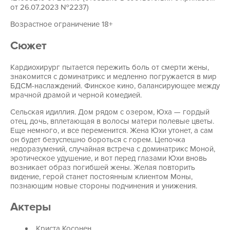
от 26.07.2023 №2237)
Возрастное ограничение 18+
Сюжет
Кардиохирург пытается пережить боль от смерти жены,
знакомится с доминатрикс и медленно погружается в мир
БДСМ-наслаждений. Финское кино, балансирующее между
мрачной драмой и черной комедией.
Сельская идиллия. Дом рядом с озером, Юха — гордый
отец, дочь, вплетающая в волосы матери полевые цветы.
Еще немного, и все переменится. Жена Юхи утонет, а сам
он будет безуспешно бороться с горем. Цепочка
недоразумений, случайная встреча с доминатрикс Моной,
эротическое удушение, и вот перед глазами Юхи вновь
возникает образ погибшей жены. Желая повторить
видение, герой станет постоянным клиентом Моны,
познающим новые стороны подчинения и унижения.
Актеры
Криста Косонен