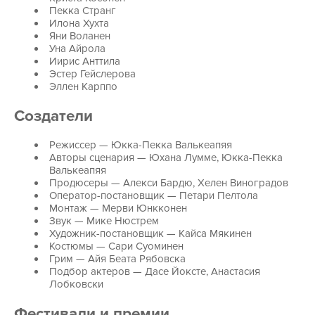
Пекка Странг
Илона Хухта
Яни Воланен
Уна Айрола
Иирис Анттила
Эстер Гейслерова
Эллен Карппо
Создатели
Режиссер — Юкка-Пекка Валькеапяя
Авторы сценария — Юхана Лумме, Юкка-Пекка
Валькеапяя
Продюсеры — Алекси Бардю, Хелен Виноградов
Оператор-постановщик — Петари Пелтола
Монтаж — Мерви Юнкконен
Звук — Мике Нюстрем
Художник-постановщик — Кайса Мякинен
Костюмы — Сари Суоминен
Грим — Айя Беата Рябовска
Подбор актеров — Дасе Йоксте, Анастасия
Лобковски
Фестивали и премии