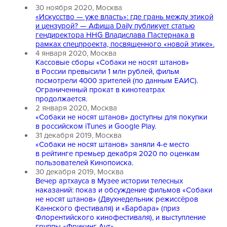
30 ноября 2020, Москва
«Искусство — уже власть»: где грань между этикой
и цензурой? — Афиша Daily публикует статью
гендиректора HHG Владислава Пастернака в
рамках спецпроекта, посвященного «новой этике».
4 января 2020, Москва
Кассовые сборы «Собаки не носят штанов»
в России превысили 1 млн рублей, фильм
посмотрели 4000 зрителей (по данным ЕАИС).
Ограниченный прокат в кинотеатрах
продолжается.
2 января 2020, Москва
«Собаки не носят штанов» доступны для покупки
в российском iTunes и Google Play.
31 декабря 2019, Москва
«Собаки не носят штанов» заняли 4-е место
в рейтинге премьер декабря 2020 по оценкам
пользователей Кинопоиска.
30 декабря 2019, Москва
Вечер артхауса в Музее истории телесных
наказаний: показ и обсуждение фильмов «Собаки
не носят штанов» (Двухнедельник режиссёров
Каннского фестиваля) и «Барбара» (приз
Флорентийского кинофестиваля), и выступление
группы «Фрикинг Аут».