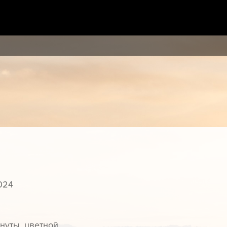
024
инуты, цветной